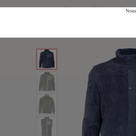
services
Magasin
réalisations
à prop
Nous 
Tous les produits
XS440U Manteau en sherpa avec 