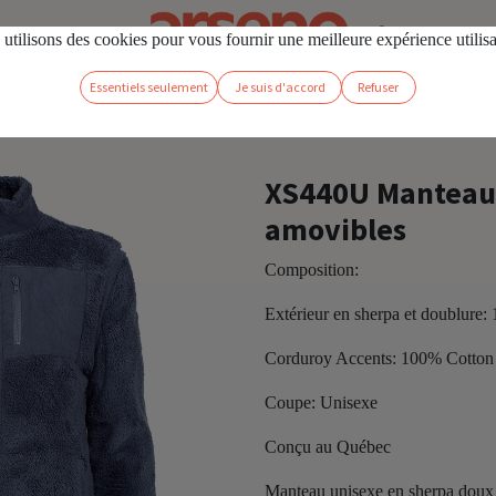
os
Se connecter
utilisons des cookies pour vous fournir une meilleure expérience utilis
Essentiels seulement
Je suis d'accord
Refuser
manches amovibles
XS440U Manteau
amovibles
Composition:
Extérieur en sherpa et doublure:
Corduroy Accents: 100% Cotton
Coupe: Unisexe
Conçu au Québec
Manteau unisexe en sherpa doux 