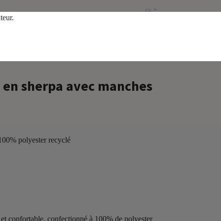
FR
ateur.
Liste de prix publique
 en sherpa avec manches
 100% polyester recyclé
et confortable, confectionné à 100% de polyester