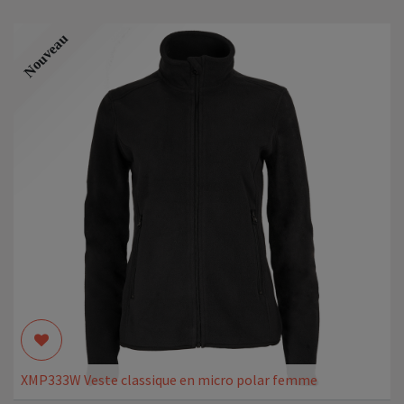
Nouveau
XMP333W Veste classique en micro polar femme