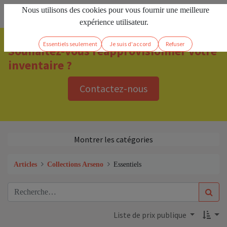
Nous utilisons des cookies pour vous fournir une meilleure
FR
Se connecter
expérience utilisateur.
Essentiels seulement
Je suis d'accord
Refuser
Souhaitez-vous réapprovisionner votre
inventaire ?
Contactez-nous
Montrer les catégories
Articles
Collections Arseno
Essentiels
Liste de prix publique