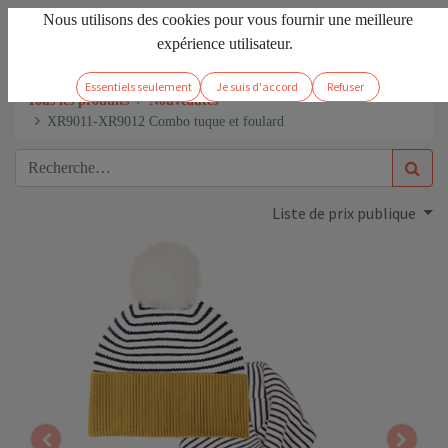
Nous utilisons des cookies pour vous fournir une meilleure
FR
Se connecter
expérience utilisateur.
Essentiels seulement
Je suis d'accord
Refuser
Tous les produits
Nouveautés
XR9011-XR9012 Combo tuque et foulard
Liste de prix publique