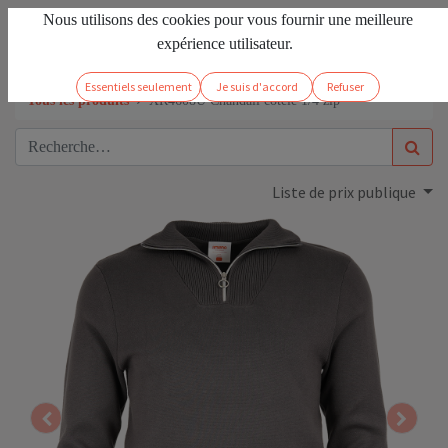
Nous utilisons des cookies pour vous fournir une meilleure
FR
Se connecter
expérience utilisateur.
Essentiels seulement
Je suis d'accord
Refuser
Tous les produits
XR4608U Chandail côtelé 1/4 zip
Liste de prix publique