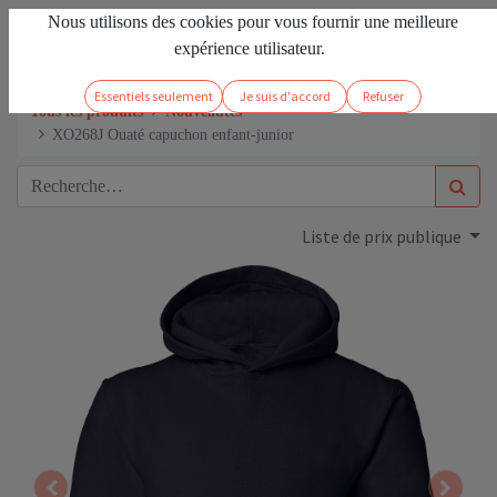
Nous utilisons des cookies pour vous fournir une meilleure
FR
Se connecter
expérience utilisateur.
Essentiels seulement
Je suis d'accord
Refuser
Tous les produits
Nouveautés
XO268J Ouaté capuchon enfant-junior
Liste de prix publique