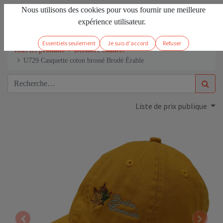
Nous utilisons des cookies pour vous fournir une meilleure
FR
Se connecter
expérience utilisateur.
Essentiels seulement
Je suis d'accord
Refuser
Tous les produits
Dernière chance!
U729 Casquette coton brossé Brodé Érable
Liste de prix publique