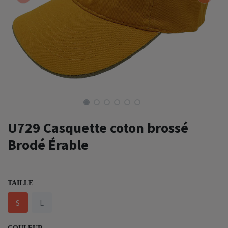
U729 Casquette coton brossé
Brodé Érable
TAILLE
S
L