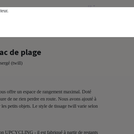
FR
ateur.
Liste de prix publique
ac de plage
ergé (twill)
vous offre un espace de rangement maximal. Doté
ssure de ne rien perdre en route. Nous avons ajouté à
es petits objets. Le style de tissage twill varie selon
ction UPCYCLING - il est fabriqué à partir de restants