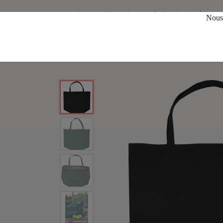
services
Magasin
réalisations
à prop
Nous 
Tous les produits
Nouveautés
TW-9100 Grand sa