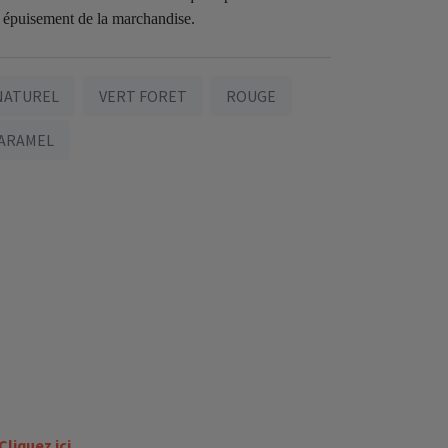
’à épuisement de la marchandise.
NATUREL
VERT FORET
ROUGE
ARAMEL
Cliquez ici