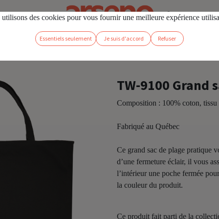
os
Se connecter
utilisons des cookies pour vous fournir une meilleure expérience utilis
Essentiels seulement
Je suis d'accord
Refuser
c de plage
TW-9100 Grand s
Composition : 100% coton, tissu s
Fabriqué au Québec
Ce grand sac de plage pratique 
d’une fermeture éclair, il vous a
l’intérieur une poche fermée pour l
la couleur du produit.
Ce produit fait parti de la colle