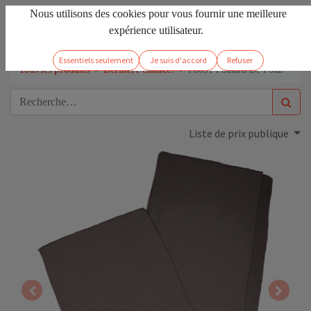
Nous utilisons des cookies pour vous fournir une meilleure
FR
Se connecter
expérience utilisateur.
Essentiels seulement
Je suis d'accord
Refuser
Tous les produits
Dernière chance!
P8031 Foulard De Polar *
Liste de prix publique