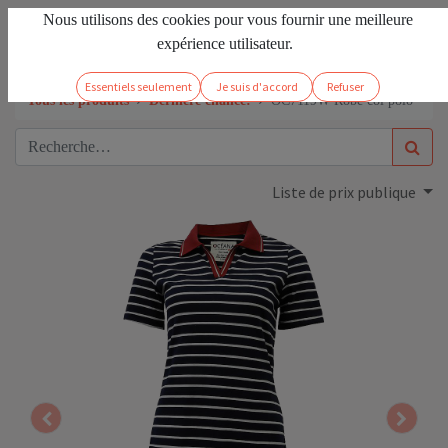
Nous utilisons des cookies pour vous fournir une meilleure
FR
Se connecter
expérience utilisateur.
Essentiels seulement
Je suis d'accord
Refuser
Tous les produits
Dernière chance!
OC7119W Robe col polo
Liste de prix publique