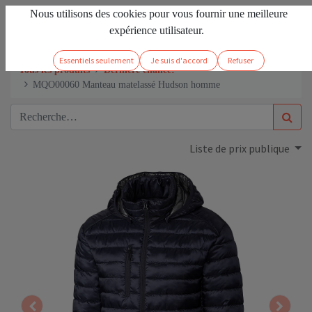
Nous utilisons des cookies pour vous fournir une meilleure
FR
Se connecter
expérience utilisateur.
Essentiels seulement
Je suis d'accord
Refuser
Tous les produits
Dernière chance!
MQO00060 Manteau matelassé Hudson homme
Liste de prix publique