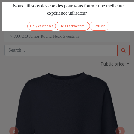
Nous utilisons des cookies pour vous fournir une meilleure
EN
Sign in
expérience utilisateur.
Only essentials
Je suis d'accord
Refuser
All Products
Sweatshirt & Fleece
XO733J Junior Round Neck Sweatshirt
Public price