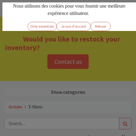
Nous utilisons des cookies pour vous fournir une meilleure
EN
Sign in
expérience utilisateur.
Only essentials
Je suis d'accord
Refuser
Would you like to restock your
inventory?
Contact us
Show categories
Articles
T-Shirts